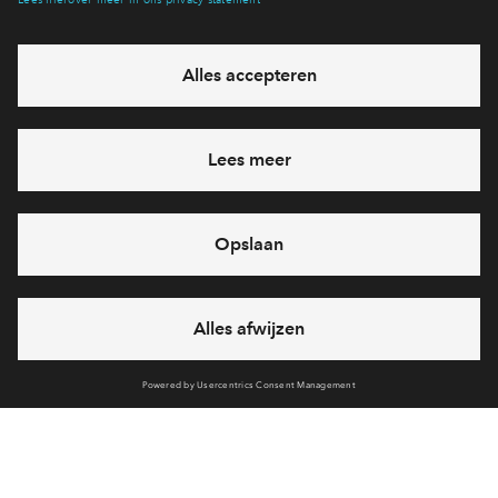
eventuele projecten
Ja, ik wil mij aanmelden
Heb je een vraag en wil je direct antwoord? Bel ons op
088 -
71 22 957
6 dagen per week beschikbaar (behalve tijdens
feestdagen)
vandaag van
09:00 - 18:00 uur
via chat en telefoon
Cookies
Over BPD
Disclaimer