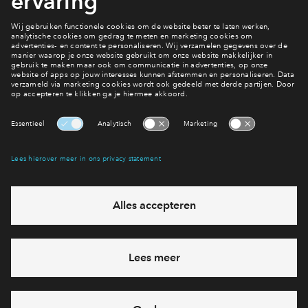
Hiermee blijf je op de hoogte van het belangrijkste nieuws en
Inloggen
eventuele projecten
Ja, ik wil mij aanmelden
Heb je een vraag en wil je direct antwoord? Bel ons op
088 -
71 22 957
6 dagen per week beschikbaar (behalve tijdens
feestdagen)
vandaag gesloten, maandag zijn we vanaf
09:00 uur weer
bereikbaar
via chat en telefoon
Cookies
Over BPD