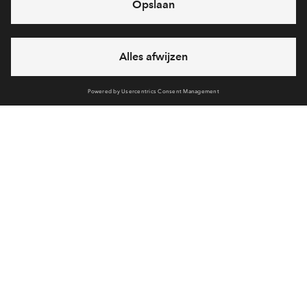
Voorzieningen
Bereken reistijd
Selecteer vervoermiddel
Selecteer vervoermiddel
Mijn Eigen Huis
10min
30min
60min
Heb je een vraag en wil je direct antwoord? Bel ons op
088 -
71 22 957
6 dagen per week beschikbaar (behalve tijdens